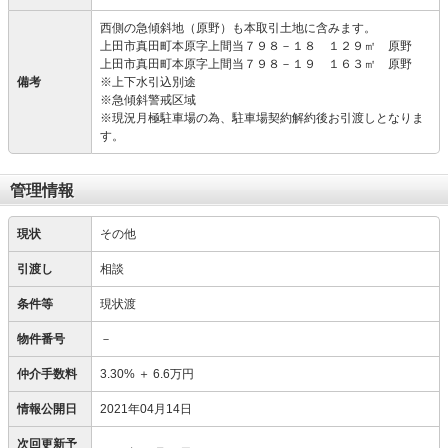
西側の急傾斜地（原野）も本取引土地に含みます。
上田市真田町本原字上間当７９８－１８ １２９㎡ 原野
上田市真田町本原字上間当７９８－１９ １６３㎡ 原野
備考
※上下水引込別途
※急傾斜警戒区域
※現況月極駐車場の為、駐車場契約解約後お引渡しとなりま
す。
管理情報
現状
その他
引渡し
相談
条件等
現状渡
物件番号
－
仲介手数料
3.30%
＋
6.6万円
情報公開日
2021年04月14日
次回更新予