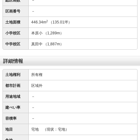
総区画数
－
区画番号
－
2
土地面積
446.34m
（135.01坪）
小学校区
本原小
（1,289m）
中学校区
真田中
（1,887m）
詳細情報
土地権利
所有権
都市計画
区域外
用途地域
－
建ぺい率
－
容積率
－
地目
宅地
（現状：宅地）