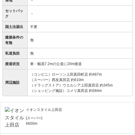
角地
－
セットバッ
－
ク
国土法届出
不要
建築条件の
無
有無
私道負担
無
接道状況
東：幅員7.2mの公道に20m接道
（コンビニ）ローソン上田真田町店 約487m
（スーパー）西友真田店 約610m
周辺施設
（ドラッグストア）ウエルシア上田真田店 約345m
（ショッピング施設）コメリ真田店 約584m
イオンスタイル上田店
[スーパー]
6600m