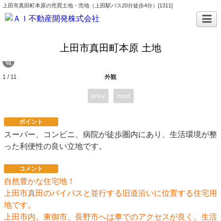
上田市真田町本原の売買土地・売地（上田駅バス20分徒歩4分）[1311]
上田市真田町本原 土地
1 / 11
外観
prev
next
ポイント
スーパー、コンビニ、病院が徒歩圏内にあり、生活環境が整
った利便性の良い立地です。
コメント
自然豊かな住宅地！
上田市真田のバイパスと並行する旧道沿いに位置する住宅用
地です。
上田市内、東御市、長野市へは車でのアクセスが良く、生活