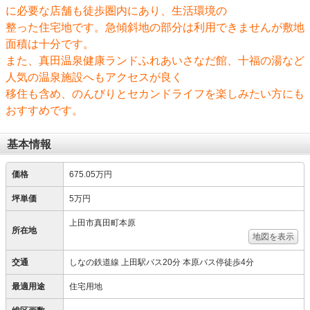
に必要な店舗も徒歩圏内にあり、生活環境の
整った住宅地です。急傾斜地の部分は利用できませんが敷地
面積は十分です。
また、真田温泉健康ランドふれあいさなだ館、十福の湯など
人気の温泉施設へもアクセスが良く
移住も含め、のんびりとセカンドライフを楽しみたい方にも
おすすめです。
基本情報
価格
675.05万円
坪単価
5万円
上田市真田町本原
所在地
地図を表示
交通
しなの鉄道線 上田駅バス20分 本原バス停徒歩4分
最適用途
住宅用地